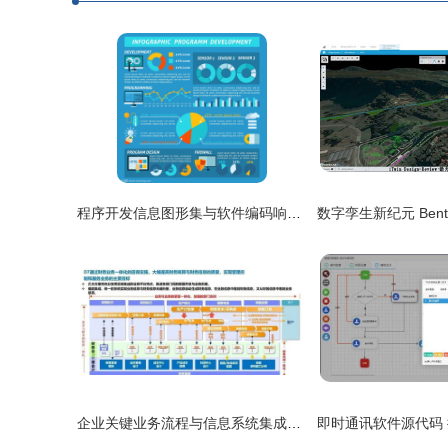
程序开发信息图形集与软件编码响应的ui符号和图表矢量插图。程序开发信息图
企业关键业务流程与信息系统集成服务 从战略规划到产销协同的全面解读